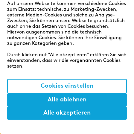
Auf unserer Webseite kommen verschiedene Cookies
einem günstigeren Gesamtpreis. Dieses
zum Einsatz: technische, zu Marketing-Zwecken,
Angebot gilt für alle festangestellten
externe Medien-Cookies und solche zu Analyse-
Zwecken; Sie können unsere Webseite grundsätzlich
Mitarbeitenden unserer deutschen
auch ohne das Setzen von Cookies besuchen.
Gesellschaften.
Hiervon ausgenommen sind die technisch
Development
notwendigen Cookies. Sie können Ihre Einwilligung
Während der Ausbildung
zu ganzen Kategorien geben.
Durch klicken auf "Alle akzeptieren" erklären Sie sich
einverstanden, dass wir die vorgenannten Cookies
Wir unterstützen dich während der
setzen.
Ausbildung auf allen Ebenen: Neben der
Finanzierung von Lernmitteln, Freistellungen
Cookies einstellen
für Prüfungsvorbereitungen und einem
umfangreichen Weiterbildungsangebot hast
Alle ablehnen
du nach erfolgreich abgeschlossener
Ausbildung gute Chancen, direkt
Alle akzeptieren
übernommen zu werden. Bei Beginn der
Hilfen
Merken
Lunch
Ausbildung unterstützt dich ein:e