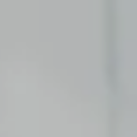
Erste Praxiserfahrung im Praktikum oder als
Werkstudent:in.
Software Development
Tausche Theorie gegen ein Praktikum, eine
Abschlussarbeit oder eine Tätigkeit als
studentische Hilfskraft.
ABSOLVENT:IN
Consulting
Dein Festeinstieg nach dem Bachelor- oder
Masterstudium.
Corporate Functions
Dein Festeinstieg nach Ausbildung oder Studium.
Software Development
Dein Festeinstieg nach dem Masterstudium.