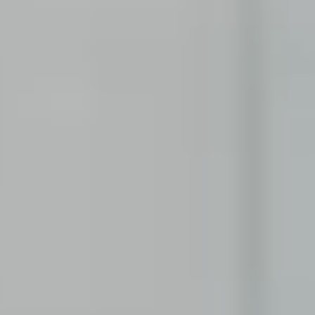
FAQs
Du hast noch offene Fragen? Hier findest du alle
Informationen, die du brauchst.
SCHÜLER:IN
Corporate Functions
Ausbildung zur Kauffrau/zum Kaufmann für
Büromanagement.
Software Development
Duales Studium der Wirtschaftsinformatik.
STUDENT:IN
Consulting
Von der Uni in die Praxis mittels Praktikum oder
Abschlussarbeit.
Corporate Functions