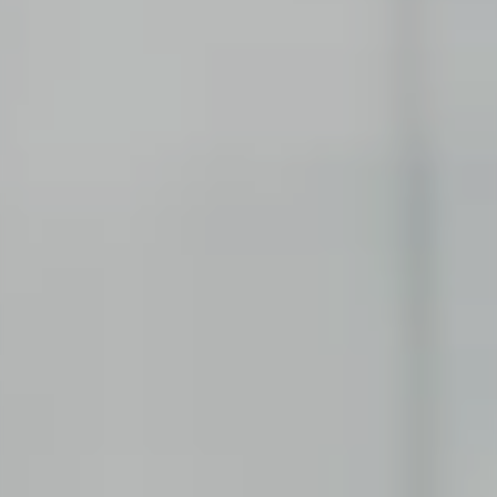
PROFESSIONAL
Consulting
Wage einen neuen Schritt und bringe deine
Erfahrung ein.
Corporate Functions
Übernimm vielfältige Verantwortung und
erweitere deine Fähigkeiten.
Software Development
Nimm eine neue berufliche Rolle in der
Softwareentwicklung wahr.