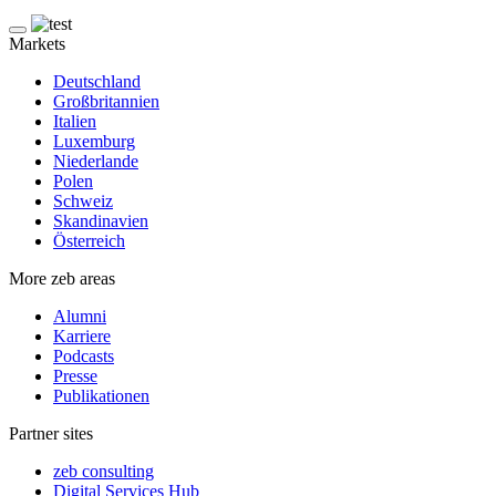
Markets
Deutschland
Großbritannien
Italien
Luxemburg
Niederlande
Polen
Schweiz
Skandinavien
Österreich
More zeb areas
Alumni
Karriere
Podcasts
Presse
Publikationen
Partner sites
zeb consulting
Digital Services Hub