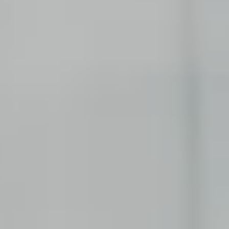
PROFESSIONAL
Consulting
Wage einen neuen Schritt und bringe deine
Erfahrung ein.
Corporate Functions
Übernimm vielfältige Verantwortung und
erweitere deine Fähigkeiten.
Software Development
Nimm eine neue berufliche Rolle in der
Softwareentwicklung wahr.