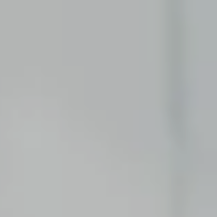
Erste Praxiserfahrung im Praktikum oder als
Werkstudent:in.
Software Development
Tausche Theorie gegen ein Praktikum, eine
Abschlussarbeit oder eine Tätigkeit als
studentische Hilfskraft.
ABSOLVENT:IN
Consulting
Dein Festeinstieg nach dem Bachelor- oder
Masterstudium.
Corporate Functions
Dein Festeinstieg nach Ausbildung oder Studium.
Software Development
Dein Festeinstieg nach dem Masterstudium.