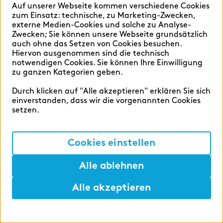
für Prüfungsvorbereitungen und einem
Auf unserer Webseite kommen verschiedene Cookies
umfangreichen Weiterbildungsangebot hast
zum Einsatz: technische, zu Marketing-Zwecken,
externe Medien-Cookies und solche zu Analyse-
du nach erfolgreich abgeschlossener
Development
Zwecken; Sie können unsere Webseite grundsätzlich
Ausbildung gute Chancen, direkt
auch ohne das Setzen von Cookies besuchen.
zeb.business school
Hiervon ausgenommen sind die technisch
übernommen zu werden. Bei Beginn der
notwendigen Cookies. Sie können Ihre Einwilligung
Ausbildung unterstützt dich ein:e
zu ganzen Kategorien geben.
Als University-Spin-off liegen uns
Auszubildende:r aus dem zweiten oder dritten
Durch klicken auf "Alle akzeptieren" erklären Sie sich
Weiterbildung und Lehre am Herzen. Die
Lehrjahr und steht dir zusätzlich zu
einverstanden, dass wir die vorgenannten Cookies
zeb.business school
bietet berufsbegleitende
deinem:deiner Ausbildungsbetreuer:in als
setzen.
Bachelor- und Masterstudiengänge sowie die
Mentor:in zur Seite.
Möglichkeit zur Promotion, darüber hinaus
Cookies einstellen
Zertifikatskurse zu Financial-Services-
Themen. Die zeb.business school ist ein
Alle ablehnen
Institut der Steinbeis-Hochschule Berlin.
Alle akzeptieren
Hilfen
Merken
Lunch
Development