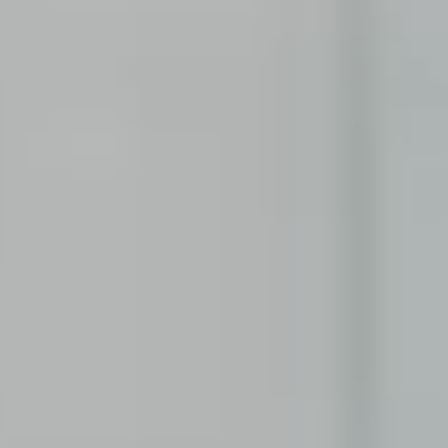
FAQs
Du hast noch offene Fragen? Hier findest du alle
Informationen, die du brauchst.
SCHÜLER:IN
Corporate Functions
Ausbildung zur Kauffrau/zum Kaufmann für
Büromanagement.
Software Development
Duales Studium der Wirtschaftsinformatik.
STUDENT:IN
Consulting
Von der Uni in die Praxis mittels Praktikum oder
Abschlussarbeit.
Corporate Functions