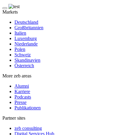
Markets
Deutschland
Großbritannien
Italien
Luxemburg
Niederlande
Polen
Schweiz
Skandinavien
Österreich
More zeb areas
Alumni
Karriere
Podcasts
Presse
Publikationen
Partner sites
zeb consulting
Digital Services Hub