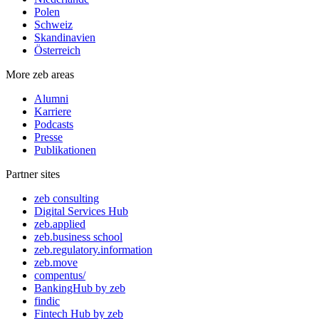
Polen
Schweiz
Skandinavien
Österreich
More zeb areas
Alumni
Karriere
Podcasts
Presse
Publikationen
Partner sites
zeb consulting
Digital Services Hub
zeb.applied
zeb.business school
zeb.regulatory.information
zeb.move
compentus/
BankingHub by zeb
findic
Fintech Hub by zeb