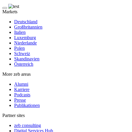
Markets
Deutschland
Großbritannien
Italien
Luxemburg
Niederlande
Polen
Schweiz
Skandinavien
Österreich
More zeb areas
Alumni
Karriere
Podcasts
Presse
Publikationen
Partner sites
zeb consulting
Digital Services Hub