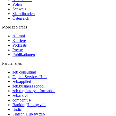
Polen
Schweiz
Skandinavien
Österreich
More zeb areas
Alumni
Karriere
Podcasts
Presse
Publikationen
Partner sites
zeb consulting
Digital Services Hub
zeb.applied
zeb.business school
zeb.regulatory.information
zeb.move
compentus/
BankingHub by zeb
findic
Fintech Hub by zeb