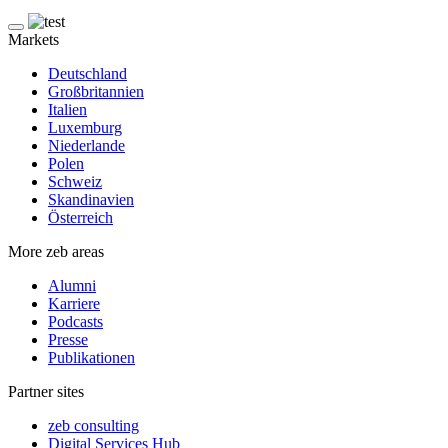
Markets
Deutschland
Großbritannien
Italien
Luxemburg
Niederlande
Polen
Schweiz
Skandinavien
Österreich
More zeb areas
Alumni
Karriere
Podcasts
Presse
Publikationen
Partner sites
zeb consulting
Digital Services Hub