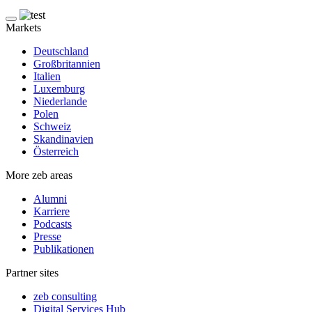
Markets
Deutschland
Großbritannien
Italien
Luxemburg
Niederlande
Polen
Schweiz
Skandinavien
Österreich
More zeb areas
Alumni
Karriere
Podcasts
Presse
Publikationen
Partner sites
zeb consulting
Digital Services Hub