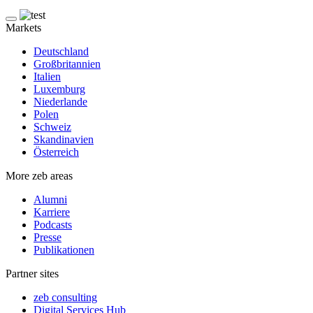
Markets
Deutschland
Großbritannien
Italien
Luxemburg
Niederlande
Polen
Schweiz
Skandinavien
Österreich
More zeb areas
Alumni
Karriere
Podcasts
Presse
Publikationen
Partner sites
zeb consulting
Digital Services Hub