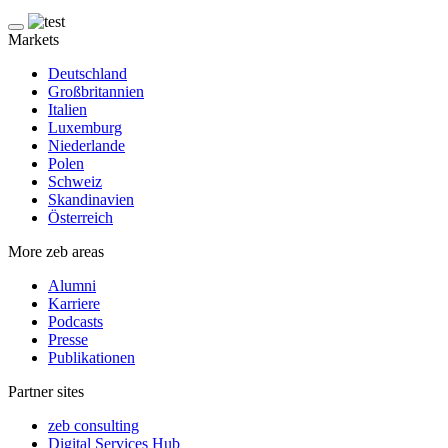
Markets
Deutschland
Großbritannien
Italien
Luxemburg
Niederlande
Polen
Schweiz
Skandinavien
Österreich
More zeb areas
Alumni
Karriere
Podcasts
Presse
Publikationen
Partner sites
zeb consulting
Digital Services Hub