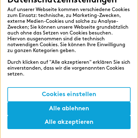
Auf unserer Webseite kommen verschiedene Cookies
LEVEL
zum Einsatz: technische, zu Marketing-Zwecken,
externe Medien-Cookies und solche zu Analyse-
Studierende
9
Zwecken; Sie können unsere Webseite grundsätzlich
Absolvierende
9
auch ohne das Setzen von Cookies besuchen.
Hiervon ausgenommen sind die technisch
Professional
3
notwendigen Cookies. Sie können Ihre Einwilligung
zu ganzen Kategorien geben.
STANDORTE
Durch klicken auf "Alle akzeptieren" erklären Sie sich
einverstanden, dass wir die vorgenannten Cookies
Frankfurt a.M.
4
setzen.
Hamburg
1
München
1
Cookies einstellen
Wien
1
Alle ablehnen
Ingolstadt
1
Alle akzeptieren
Show more
Hilfen
Lunch