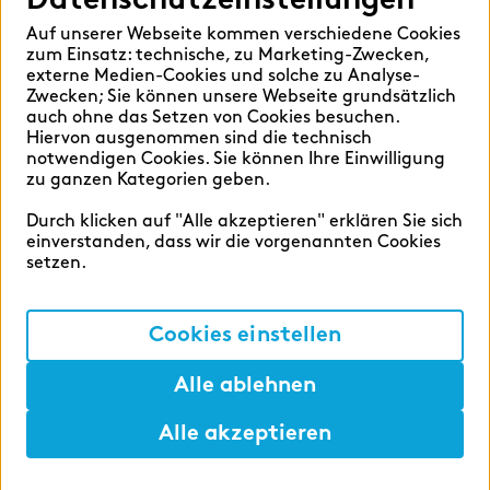
Auf unserer Webseite kommen verschiedene Cookies
LEVEL
zum Einsatz: technische, zu Marketing-Zwecken,
externe Medien-Cookies und solche zu Analyse-
Studierende
9
Zwecken; Sie können unsere Webseite grundsätzlich
Absolvierende
9
auch ohne das Setzen von Cookies besuchen.
Hiervon ausgenommen sind die technisch
Professional
3
notwendigen Cookies. Sie können Ihre Einwilligung
zu ganzen Kategorien geben.
STANDORTE
Durch klicken auf "Alle akzeptieren" erklären Sie sich
einverstanden, dass wir die vorgenannten Cookies
Frankfurt a.M.
4
setzen.
Hamburg
1
München
1
Cookies einstellen
Wien
1
Alle ablehnen
Ingolstadt
1
Alle akzeptieren
Show more
Hilfen
Lunch