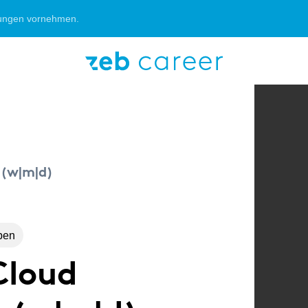
rungen vornehmen.
STUDENT:IN
ABSOLVENT:IN
 (w|m|d)
ben
Cloud
unctions
Consulting
Consul
Von der Uni in die Praxis
Dein Fe
Kaufmann für
mittels Praktikum oder
Bachelo