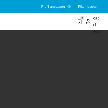
Profil anpassen
Filter löschen
0
PROFESSIONAL
ting
Consulting
steinstieg nach dem
Wage einen neuen Schritt
r- oder
und bringe deine Erfahrung