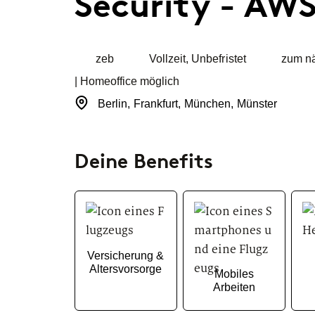
Security - AW
Büromanageme
Bewerbungs- und
Interviewprozess.
Standorte
Software D
zeb
Vollzeit
,
Unbefristet
zum nä
Duales Studiu
FAQs
Wirtschaftsinfo
| Homeoffice möglich
Du hast noch offene Fragen?
Hier findest du alle
Berlin
,
Frankfurt
,
München
,
Münster
Informationen, die du brauchst.
Deine Benefits
Versicherung &
Altersvorsorge
Mobiles
Arbeiten