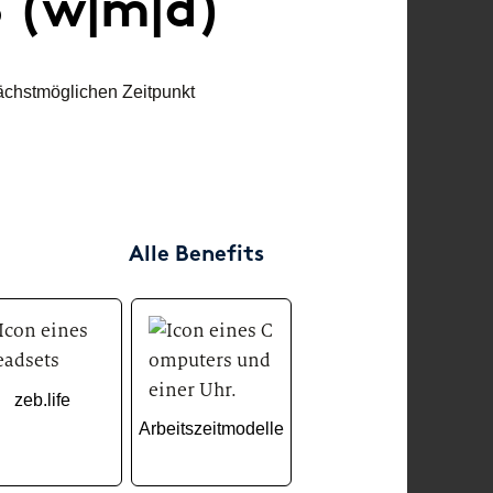
S (w|m|d)
nt.
Abschlussarbeit.
Masters
evelopment
Corporate Functions
Corpor
chstmöglichen Zeitpunkt
m der
Erste Praxiserfahrung im
Dein Fes
rmatik.
Praktikum oder als
Ausbild
Werkstudent:in.
Softw
Software Development
Dein Fe
Tausche Theorie gegen ein
Masters
Alle Benefits
Praktikum, eine
Abschlussarbeit oder eine
Tätigkeit als studentische
Hilfskraft.
zeb.life
Arbeitszeitmodelle