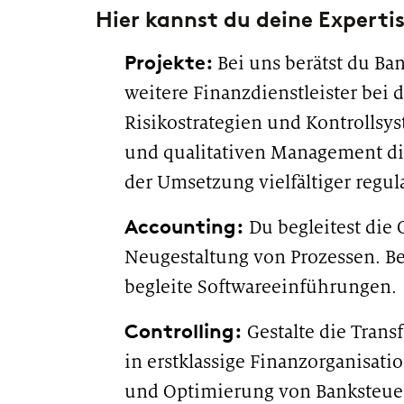
de
Hier kannst du deine Experti
ke
ge
Ka
Projekte:
Bei uns berätst du Ba
Th
br
weitere Finanzdienstleister bei 
ag
Um
Risikostrategien und Kontrollsy
zu
fi
und qualitativen Management div
der Umsetzung vielfältiger regu
Accounting:
Du begleitest die
Neugestaltung von Prozessen. B
begleite Softwareeinführungen.
Controlling:
Gestalte die Tran
in erstklassige Finanzorganisat
und Optimierung von Banksteue