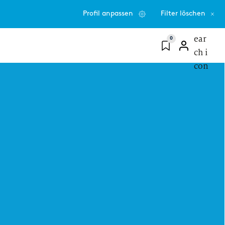
Profil anpassen
Filter löschen
0
PROFESSIONAL
ting
Consulting
steinstieg nach
Wage einen neuen Schritt
helor- oder
und bringe deine