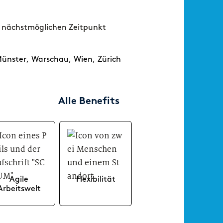
gement.
Abschlussarbeit.
Masters
nächstmöglichen Zeitpunkt
evelopment
Corporate Functions
Corpor
m der
Erste Praxiserfahrung im
Dein Fe
formatik.
Praktikum oder als
Ausbild
ünster
,
Warschau
,
Wien
,
Zürich
Werkstudent:in.
Softw
Software Development
Dein Fe
Alle Benefits
Tausche Theorie gegen ein
dem Mas
Praktikum, eine
Abschlussarbeit oder eine
Tätigkeit als studentische
Hilfskraft.
Agile
Flexibilität
Arbeitswelt
 unseren agilen
Um dir
beitsräumen sind
bestmögliche