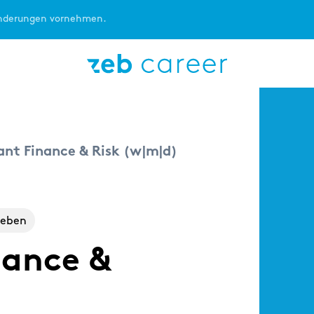
Änderungen vornehmen.
STUDENT:IN
ABSOLVENT:IN
ant Finance & Risk (w|m|d)
ieben
nance &
unctions
Consulting
Consul
r
Von der Uni in die Praxis
Dein Fe
 Kaufmann
mittels Praktikum oder
dem Bac