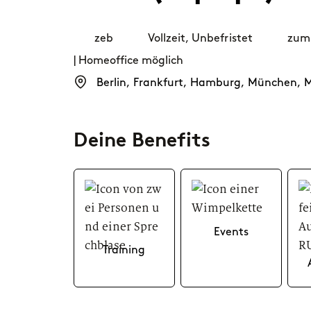
für Büromana
Bewerbungs- und
Interviewprozess.
zeb
Vollzeit
,
Unbefristet
zum 
Standorte
Software D
| Homeoffice möglich
Duales Studiu
FAQs
Wirtschaftsin
Berlin
,
Frankfurt
,
Hamburg
,
München
,
M
Du hast noch offene Fragen?
Hier findest du alle
Informationen, die du brauchst.
Deine Benefits
Events
Training
In
Ar