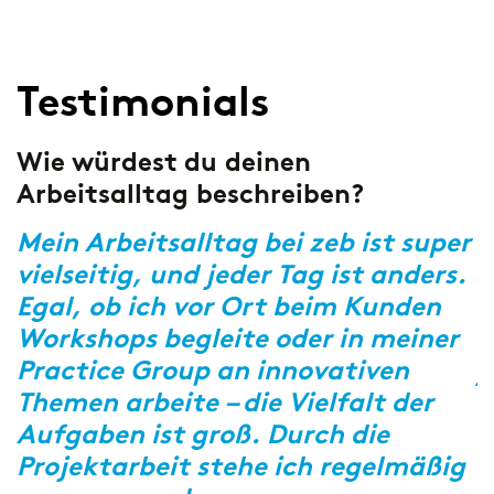
Testimonials
Wie würdest du deinen
W
Arbeitsalltag beschreiben?
b
er
Mein Arbeitsalltag bei zeb ist super
D
vielseitig, und jeder Tag ist anders.
I
Egal, ob ich vor Ort beim Kunden
w
Workshops begleite oder in meiner
a
Practice Group an innovativen
j
Themen arbeite – die Vielfalt der
e
Aufgaben ist groß. Durch die
A
Projektarbeit stehe ich regelmäßig
s