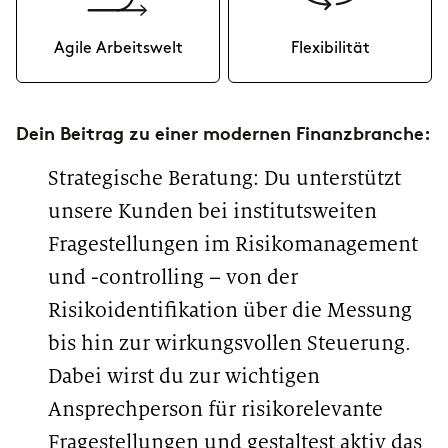
Agile Arbeitswelt
Flexibilität
In unseren agilen
Um dir bestmögliche
Arbeitsräumen sind deiner
Flexibilität zu bieten, musst du
Kreativität keine Grenzen
nicht an einem unserer
Dein Beitrag zu einer modernen Finanzbranche:
gesetzt. Ob SCRUM, Kanban oder
Standorte wohnen: Neben
Design Thinking – hier bringen
Kundenterminen entscheidest
wir die agile Welt in die
du, ob du ins Office fahren oder
Strategische Beratung: Du unterstützt
Umsetzung. Mehr zu unseren
lieber von zu Hause aus
Offices findest du
hier
.
arbeiten möchtest. Aus diesem
unsere Kunden bei institutsweiten
Grund kannst du dir sowohl
deinen Standort als auch deine
Fragestellungen im Risikomanagement
Practice Group - Projektgruppen
zu spezifischen Themen - selbst
und -controlling – von der
wählen und im Laufe der Zeit
Risikoidentifikation über die Messung
problemlos wechseln.
bis hin zur wirkungsvollen Steuerung.
Dabei wirst du zur wichtigen
Ansprechperson für risikorelevante
Fragestellungen und gestaltest aktiv das