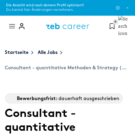
Die Ansicht wird nach deinem Profil optimiert!
Du kannst hier Änderungen vornehmen.
0
Mega
menu
zeb als Arbeitgeber
Startseite
Alle Jobs
Du bist...
Blog
Erfahre mehr zu unseren Werten, aktuellen Themen und unseren
Netzwerken oder Programmen.
Consultant - quantitative Methoden & Strategy (w|m|d)
Schüler:in
Campus Scouts
Über uns
Student:in
Events
#Shape Spaces - unsere Kultur
Bewerbungsfrist:
dauerhaft ausgeschrieben
Absolvent:in
zeb.friends
Consultant -
Der zeb-Kosmos und seine Entwicklung
Professional
quantitative
Standorte
Themen