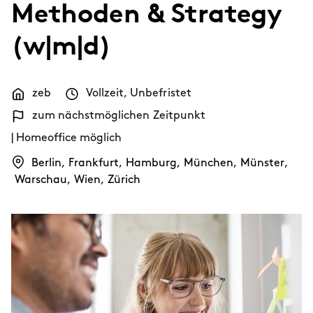
Methoden & Strategy
Themen
Karrierewege
(w|m|d)
Bewerbung
Benefits
zeb
Vollzeit
,
Unbefristet
Diversität
zum nächstmöglichen Zeitpunkt
Nachhaltigkeit
INTERVIEW
I
| Homeoffice möglich
Wie sieht der Alltag einer Consultant
Berlin
,
Frankfurt
,
Hamburg
,
München
,
Münster
,
New Work
bei zeb wirklich aus?
G
Warschau
,
Wien
,
Zürich
Netzwerke & Programme
Female Mentoring-Programm
ARTIKEL
zeb.talents-Programm
T
Unser Bewerbungsprozess