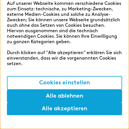
Auf unserer Webseite kommen verschiedene Cookies
zum Einsatz: technische, zu Marketing-Zwecken,
externe Medien-Cookies und solche zu Analyse-
Zwecken; Sie können unsere Webseite grundsätzlich
auch ohne das Setzen von Cookies besuchen.
Hiervon ausgenommen sind die technisch
notwendigen Cookies. Sie können Ihre Einwilligung
Märkte
zu ganzen Kategorien geben.
Durch klicken auf "Alle akzeptieren" erklären Sie sich
Deutschland
einverstanden, dass wir die vorgenannten Cookies
setzen.
Großbritannien
Italien
Cookies einstellen
Luxemburg
Alle ablehnen
Niederlande
JETZT BEWERBEN
- in 5 Minuten
Polen
Alle akzeptieren
Schweiz
Hilfen
Merken
Lunch