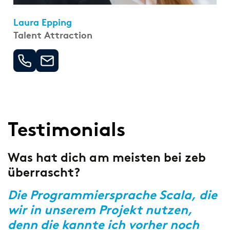
Laura Epping
Talent Attraction
Testimonials
e
Was hat dich am meisten bei zeb
W
überrascht?
d
S
Die Programmiersprache Scala, die
wir in unserem Projekt nutzen,
B
denn die kannte ich vorher noch
e