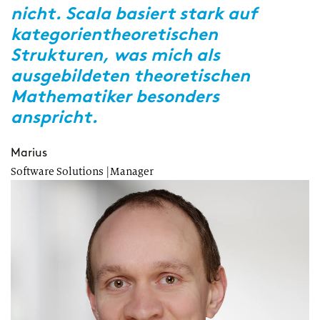
nicht. Scala basiert stark auf
u
kategorientheoretischen
t
Strukturen, was mich als
A
ausgebildeten theoretischen
w
Mathematiker besonders
U
anspricht.
T
So
n,
Marius
Software Solutions |Manager
n