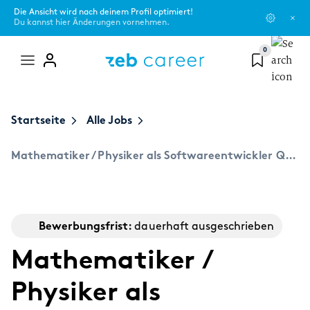
Die Ansicht wird nach deinem Profil optimiert!
Du kannst hier Änderungen vornehmen.
0
Mega
menu
zeb als Arbeitgeber
Startseite
Alle Jobs
Du bist...
Blog
Erfahre mehr zu unseren Werten, aktuellen Themen und unseren
Netzwerken oder Programmen.
Mathematiker / Physiker als Softwareentwickler Quantitative Methoden (w|m|d)
Schüler:in
Campus Scouts
Über uns
Student:in
Events
#Shape Spaces - unsere Kultur
Bewerbungsfrist:
dauerhaft ausgeschrieben
Absolvent:in
zeb.friends
Mathematiker /
Der zeb-Kosmos und seine Entwicklung
Professional
Physiker als
Standorte
Themen