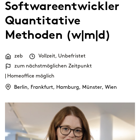
Softwareentwickler
Themen
Karrierewege
Quantitative
Bewerbung
Benefits
Methoden (w|m|d)
Diversität
zeb
Vollzeit
,
Unbefristet
Nachhaltigkeit
INTERVIEW
I
zum nächstmöglichen Zeitpunkt
Wie sieht der Alltag einer Consultant
| Homeoffice möglich
New Work
bei zeb wirklich aus?
G
Berlin
,
Frankfurt
,
Hamburg
,
Münster
,
Wien
Netzwerke & Programme
Female Mentoring-Programm
ARTIKEL
zeb.talents-Programm
T
Unser Bewerbungsprozess