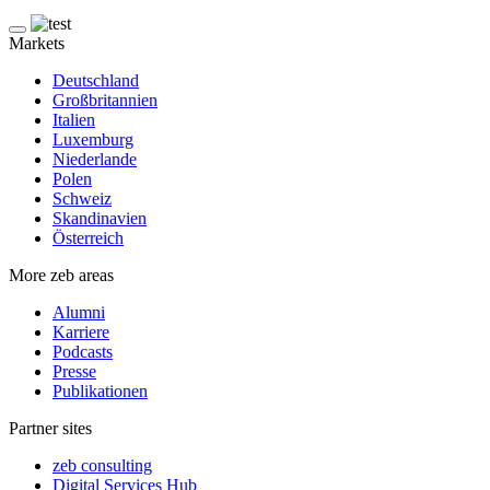
Markets
Deutschland
Großbritannien
Italien
Luxemburg
Niederlande
Polen
Schweiz
Skandinavien
Österreich
More zeb areas
Alumni
Karriere
Podcasts
Presse
Publikationen
Partner sites
zeb consulting
Digital Services Hub