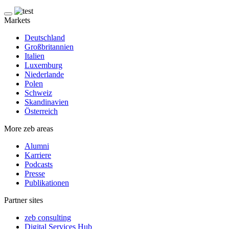
Markets
Deutschland
Großbritannien
Italien
Luxemburg
Niederlande
Polen
Schweiz
Skandinavien
Österreich
More zeb areas
Alumni
Karriere
Podcasts
Presse
Publikationen
Partner sites
zeb consulting
Digital Services Hub