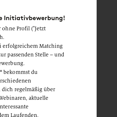
e Initiativbewerbung!
 ohne Profil ("Jetzt
h.
i erfolgreichem Matching
zur passenden Stelle – und
Bewerbung.
“
bekommst du
erschiedenen
 dich regelmäßig über
Webinaren, aktuelle
interessante
 dem Laufenden.