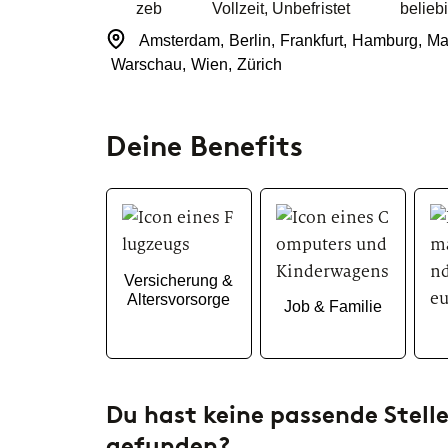
Büromanageme
Bewerbungs- und
zeb
Vollzeit
,
Unbefristet
belieb
Interviewprozess.
Amsterdam
,
Berlin
,
Frankfurt
,
Hamburg
,
Ma
Standorte
Software D
Warschau
,
Wien
,
Zürich
Duales Studiu
FAQs
Wirtschaftsinfo
Du hast noch offene Fragen?
Deine Benefits
Hier findest du alle
Informationen, die du brauchst.
Versicherung &
Altersvorsorge
Job & Familie
Du hast keine passende Stel
gefunden?