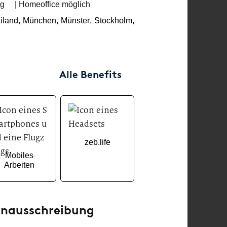
nt.
Abschlussarbeit.
Masters
ig
| Homeoffice möglich
iland
,
München
,
Münster
,
Stockholm
,
evelopment
Corporate Functions
Corpor
m der
Erste Praxiserfahrung im
Dein Fes
rmatik.
Praktikum oder als
Ausbild
Werkstudent:in.
Alle Benefits
Softw
Software Development
Dein Fe
Tausche Theorie gegen ein
Masters
Praktikum, eine
Abschlussarbeit oder eine
zeb.life
Tätigkeit als studentische
Hilfskraft.
Mobiles
Arbeiten
lenausschreibung