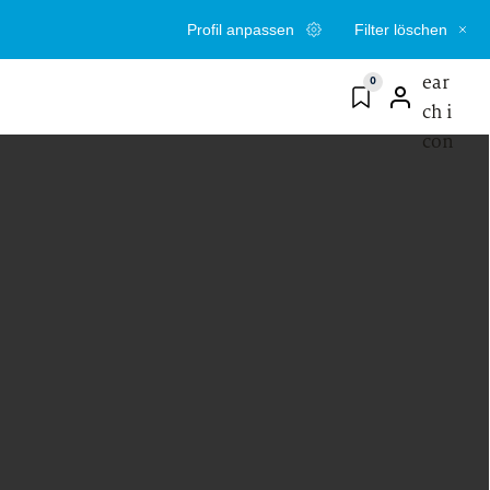
Profil anpassen
Filter löschen
0
PROFESSIONAL
ting
Consulting
steinstieg nach dem
Wage einen neuen Schritt
r- oder
und bringe deine Erfahrung