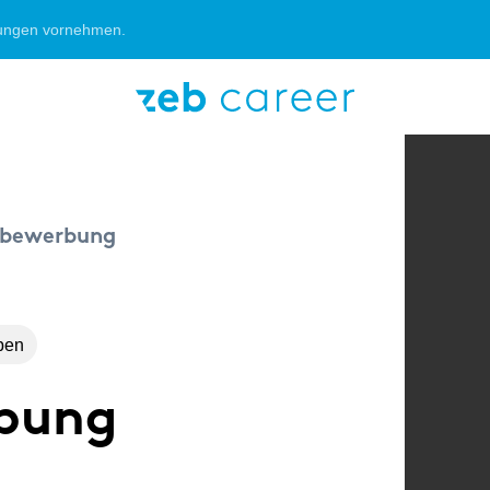
rungen vornehmen.
STUDENT:IN
ABSOLVENT:IN
ivbewerbung
ben
rbung
unctions
Consulting
Consul
Von der Uni in die Praxis
Dein Fe
Kaufmann für
mittels Praktikum oder
Bachelo