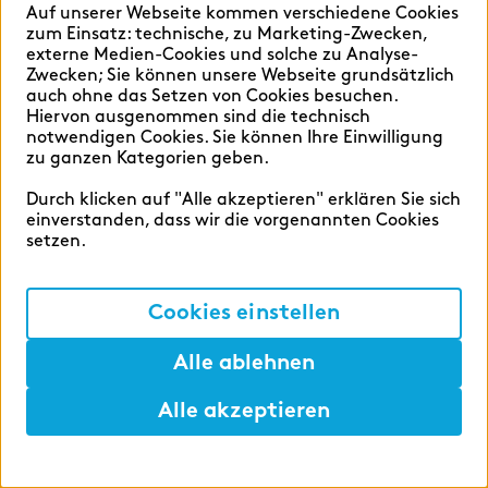
Digital Service Hub
Auf unserer Webseite kommen verschiedene Cookies
zum Einsatz: technische, zu Marketing-Zwecken,
TABULARAZA by zeb
externe Medien-Cookies und solche zu Analyse-
Zwecken; Sie können unsere Webseite grundsätzlich
BankingHub by zeb
auch ohne das Setzen von Cookies besuchen.
Hiervon ausgenommen sind die technisch
zeb.move
notwendigen Cookies. Sie können Ihre Einwilligung
zu ganzen Kategorien geben.
zeb.move business coaching
Durch klicken auf "Alle akzeptieren" erklären Sie sich
findic
einverstanden, dass wir die vorgenannten Cookies
setzen.
Hilfen
Cookies einstellen
Sprache auswählen:
Alle ablehnen
JETZT BEWERBEN
- in 5 Minuten
Alle akzeptieren
Deutsch
English
Hilfen
Merken
Lunch