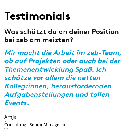
Testimonials
Was schätzt du an deiner Position
W
n
bei zeb am meisten?
d
Mir macht die Arbeit im zeb-Team,
A
ie
ob auf Projekten oder auch bei der
d
Themenentwicklung Spaß. Ich
P
schätze vor allem die netten
H
Kolleg:innen, herausfordernden
Aufgabenstellungen und tollen
M
tr
Events.
e.
Antje
Consulting | Senior Managerin