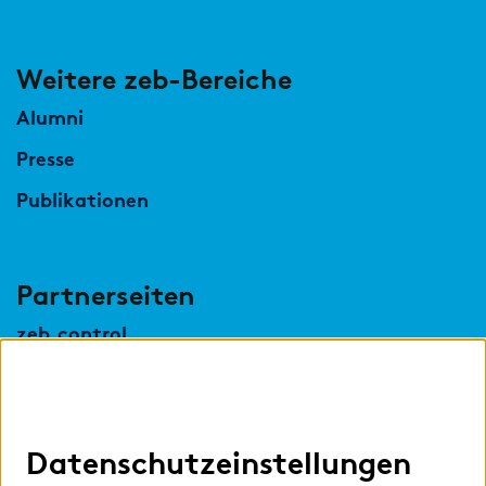
Weitere zeb-Bereiche
Alumni
Presse
Publikationen
Partnerseiten
zeb.control
zeb.regulatory.information
zeb.business school
Datenschutzeinstellungen
zeb.applied