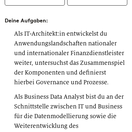
PROFESSIONAL
Consulting
Deine Aufgaben:
Wage einen neuen Schritt und bringe deine
Erfahrung ein.
Als IT-Architekt:in entwickelst du
Anwendungslandschaften nationaler
Corporate Functions
und internationaler Finanzdienstleister
Übernimm vielfältige Verantwortung und
weiter, untersuchst das Zusammenspiel
erweitere deine Fähigkeiten.
der Komponenten und definierst
Software Development
hierbei Governance und Prozesse.
Nimm eine neue berufliche Rolle in der
Softwareentwicklung wahr.
Als Business Data Analyst bist du an der
Schnittstelle zwischen IT und Business
für die Datenmodellierung sowie die
Weiterentwicklung des