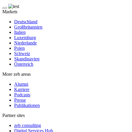
Markets
Deutschland
Großbritannien
Italien
Luxemburg
Niederlande
Polen
Schweiz
Skandinavien
Österreich
More zeb areas
Alumni
Karriere
Podcasts
Presse
Publikationen
Partner sites
zeb consulting
Digital Services Hub