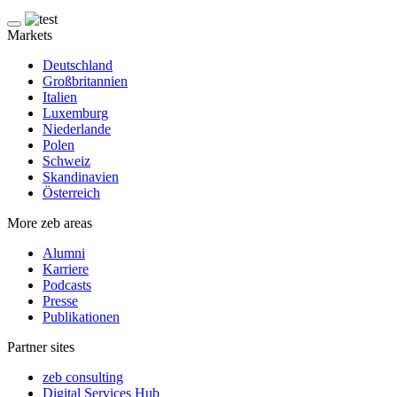
Markets
Deutschland
Großbritannien
Italien
Luxemburg
Niederlande
Polen
Schweiz
Skandinavien
Österreich
More zeb areas
Alumni
Karriere
Podcasts
Presse
Publikationen
Partner sites
zeb consulting
Digital Services Hub