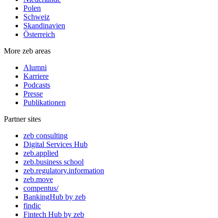
Polen
Schweiz
Skandinavien
Österreich
More zeb areas
Alumni
Karriere
Podcasts
Presse
Publikationen
Partner sites
zeb consulting
Digital Services Hub
zeb.applied
zeb.business school
zeb.regulatory.information
zeb.move
compentus/
BankingHub by zeb
findic
Fintech Hub by zeb