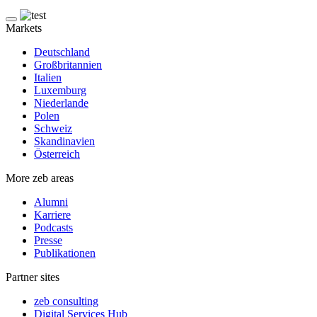
Markets
Deutschland
Großbritannien
Italien
Luxemburg
Niederlande
Polen
Schweiz
Skandinavien
Österreich
More zeb areas
Alumni
Karriere
Podcasts
Presse
Publikationen
Partner sites
zeb consulting
Digital Services Hub