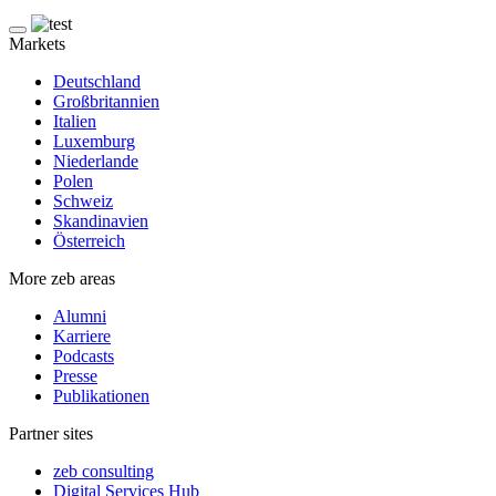
Markets
Deutschland
Großbritannien
Italien
Luxemburg
Niederlande
Polen
Schweiz
Skandinavien
Österreich
More zeb areas
Alumni
Karriere
Podcasts
Presse
Publikationen
Partner sites
zeb consulting
Digital Services Hub