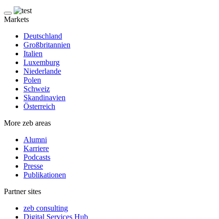
Markets
Deutschland
Großbritannien
Italien
Luxemburg
Niederlande
Polen
Schweiz
Skandinavien
Österreich
More zeb areas
Alumni
Karriere
Podcasts
Presse
Publikationen
Partner sites
zeb consulting
Digital Services Hub