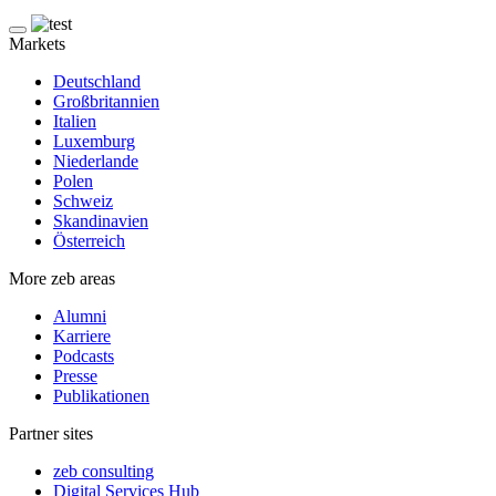
Markets
Deutschland
Großbritannien
Italien
Luxemburg
Niederlande
Polen
Schweiz
Skandinavien
Österreich
More zeb areas
Alumni
Karriere
Podcasts
Presse
Publikationen
Partner sites
zeb consulting
Digital Services Hub