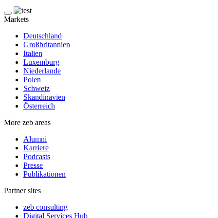
Markets
Deutschland
Großbritannien
Italien
Luxemburg
Niederlande
Polen
Schweiz
Skandinavien
Österreich
More zeb areas
Alumni
Karriere
Podcasts
Presse
Publikationen
Partner sites
zeb consulting
Digital Services Hub