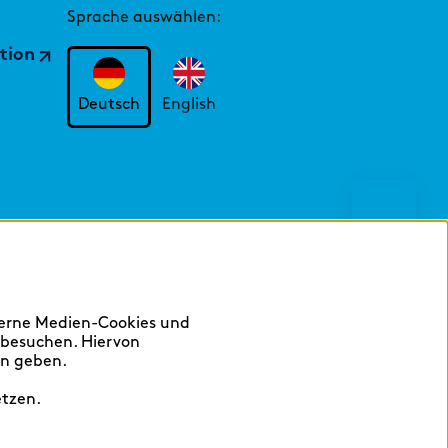
Sprache auswählen:
tion
Deutsch
English
Hilfen
ching
terne Medien-Cookies und
 besuchen. Hiervon
en geben.
Merken
etzen.
Lunch