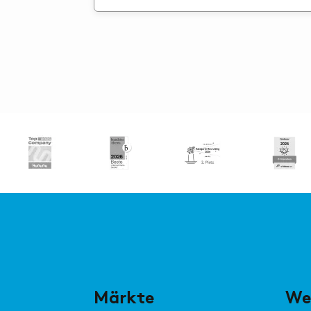
Märkte
We