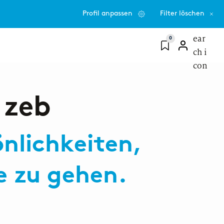
Profil anpassen
Filter löschen
0
PROFESSIONAL
 zeb
önlichkeiten,
e zu gehen.
ting
Consulting
steinstieg nach
Wage einen neuen Schritt
helor- oder
und bringe deine