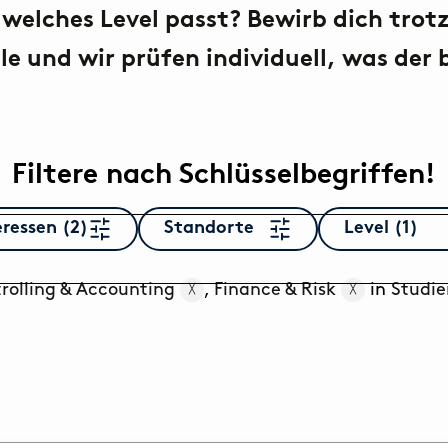
gement.
Abschlussarbeit.
Masters
, welches Level passt? Bewirb dich trot
le und wir prüfen individuell, was der be
evelopment
Corporate Functions
Corpor
m der
Erste Praxiserfahrung im
Dein Fe
formatik.
Praktikum oder als
Ausbild
Werkstudent:in.
Filtere nach Schlüsselbegriffen!
Softw
Software Development
Dein Fe
Tausche Theorie gegen ein
dem Mas
eressen (2)
Standorte
Level (1)
Praktikum, eine
Abschlussarbeit oder eine
Tätigkeit als studentische
rolling & Accounting
,
Finance & Risk
in
Studi
╳
╳
Hilfskraft.