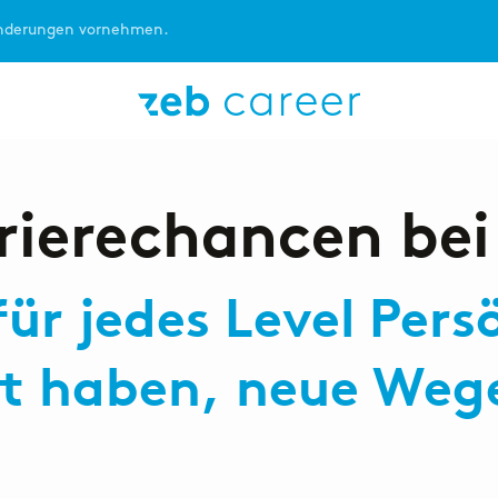
Änderungen vornehmen.
STUDENT:IN
ABSOLVENT:IN
rierechancen bei
ür jedes Level Pers
t haben, neue Weg
unctions
Consulting
Consul
r
Von der Uni in die Praxis
Dein Fe
 Kaufmann
mittels Praktikum oder
dem Bac