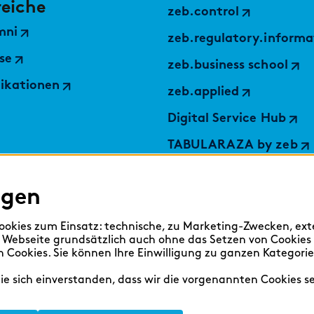
reiche
zeb.control
mni
zeb.regulatory.informa
se
zeb.business school
likationen
zeb.applied
Digital Service Hub
TABULARAZA by zeb
BankingHub by zeb
ngen
zeb.move
zeb.move business coa
okies zum Einsatz: technische, zu Marketing-Zwecken, ex
 Webseite grundsätzlich auch ohne das Setzen von Cookies
findic
Cookies. Sie können Ihre Einwilligung zu ganzen Kategori
Sie sich einverstanden, dass wir die vorgenannten Cookies s