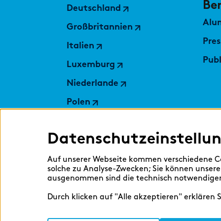
Be
Deutschland
Alu
Großbritannien
Pres
Italien
Pub
Luxemburg
Niederlande
Polen
Schweiz
Datenschutzeinstellu
Skandinavien
Österreich
Auf unserer Webseite kommen verschiedene Co
solche zu Analyse-Zwecken; Sie können unsere
ausgenommen sind die technisch notwendigen 
Durch klicken auf "Alle akzeptieren" erklären 