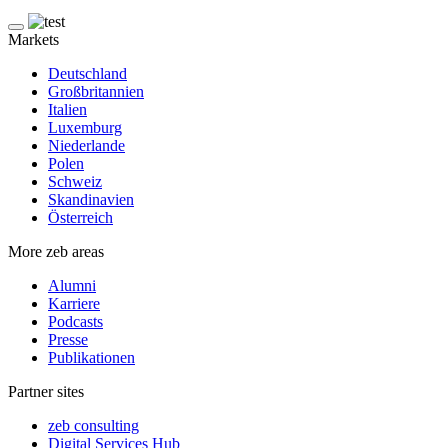
Markets
Deutschland
Großbritannien
Italien
Luxemburg
Niederlande
Polen
Schweiz
Skandinavien
Österreich
More zeb areas
Alumni
Karriere
Podcasts
Presse
Publikationen
Partner sites
zeb consulting
Digital Services Hub