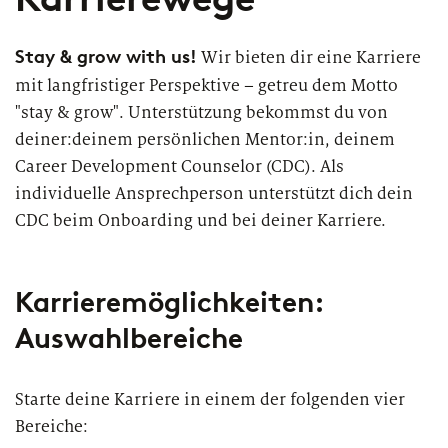
Themen
Karrierewege
Stay & grow with us!
Wir bieten dir eine Karriere
mit langfristiger Perspektive – getreu dem Motto
Bewerbung
Benefits
"stay & grow". Unterstützung bekommst du von
deiner:deinem persönlichen Mentor:in, deinem
Diversität
Career Development Counselor (CDC). Als
individuelle Ansprechperson unterstützt dich dein
Nachhaltigkeit
INTERVIEW
I
CDC beim Onboarding und bei deiner Karriere.
Wie sieht der Alltag einer Consultant
New Work
bei zeb wirklich aus?
G
Karrieremöglichkeiten:
Netzwerke & Programme
Auswahlbereiche
Female Mentoring-Programm
Starte deine Karriere in einem der folgenden vier
ARTIKEL
zeb.talents-Programm
T
Bereiche:
Unser Bewerbungsprozess