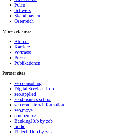
Polen
Schweiz
Skandinavien
Österreich
More zeb areas
Alumni
Karriere
Podcasts
Presse
Publikationen
Partner sites
zeb consulting
Digital Services Hub
zeb.applied
zeb.business school
zeb.regulatory.information
zeb.move
compentus/
BankingHub by zeb
findic
Fintech Hub by zeb