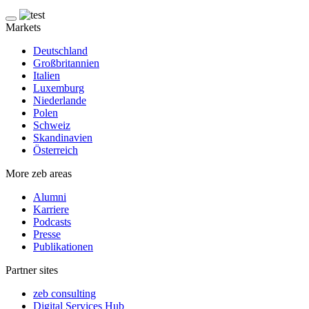
Markets
Deutschland
Großbritannien
Italien
Luxemburg
Niederlande
Polen
Schweiz
Skandinavien
Österreich
More zeb areas
Alumni
Karriere
Podcasts
Presse
Publikationen
Partner sites
zeb consulting
Digital Services Hub