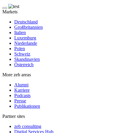
Markets
Deutschland
Großbritannien
Italien
Luxemburg
Niederlande
Polen
Schweiz
Skandinavien
Österreich
More zeb areas
Alumni
Karriere
Podcasts
Presse
Publikationen
Partner sites
zeb consulting
Digital Services Hub