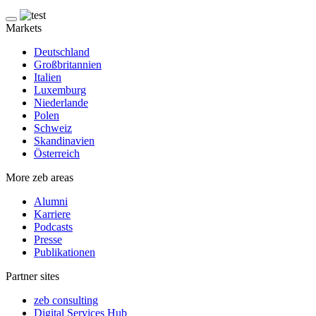
Markets
Deutschland
Großbritannien
Italien
Luxemburg
Niederlande
Polen
Schweiz
Skandinavien
Österreich
More zeb areas
Alumni
Karriere
Podcasts
Presse
Publikationen
Partner sites
zeb consulting
Digital Services Hub