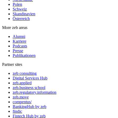
Polen
Schweiz
Skandinavien
Österreich
More zeb areas
Alumni
Karriere
Podcasts
Presse
Publikationen
Partner sites
zeb consulting
Digital Services Hub
zeb.applied
zeb.business school
zeb.regulatory.information
zeb.move
compentus/
BankingHub by zeb
findic
Fintech Hub by zeb