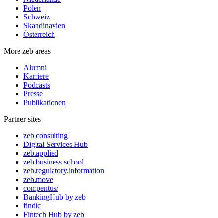
Polen
Schweiz
Skandinavien
Österreich
More zeb areas
Alumni
Karriere
Podcasts
Presse
Publikationen
Partner sites
zeb consulting
Digital Services Hub
zeb.applied
zeb.business school
zeb.regulatory.information
zeb.move
compentus/
BankingHub by zeb
findic
Fintech Hub by zeb