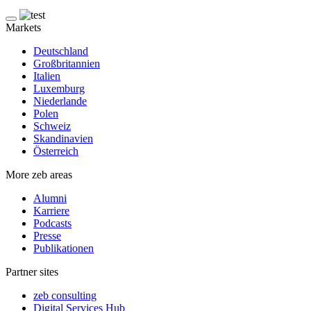
Markets
Deutschland
Großbritannien
Italien
Luxemburg
Niederlande
Polen
Schweiz
Skandinavien
Österreich
More zeb areas
Alumni
Karriere
Podcasts
Presse
Publikationen
Partner sites
zeb consulting
Digital Services Hub