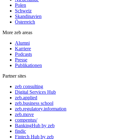
Polen
Schweiz
Skandinavien
Österreich
More zeb areas
Alumni
Karriere
Podcasts
Presse
Publikationen
Partner sites
zeb consulting
Digital Services Hub
zeb.applied
zeb.business school
zeb.regulatory.information
zeb.move
compentus/
BankingHub by zeb
findic
Fintech Hub by zeb