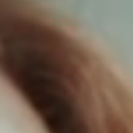
Erste Praxiserfahrung im Praktikum oder als
Werkstudent:in.
Software Development
Tausche Theorie gegen ein Praktikum, eine
Abschlussarbeit oder eine Tätigkeit als
studentische Hilfskraft.
ABSOLVENT:IN
Consulting
Dein Festeinstieg nach dem Bachelor- oder
Masterstudium.
Corporate Functions
Dein Festeinstieg nach Ausbildung oder Studium.
Software Development
Dein Festeinstieg nach dem Masterstudium.