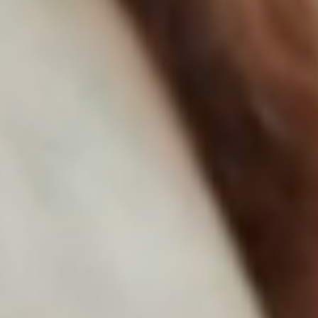
PROFESSIONAL
Consulting
Wage einen neuen Schritt und bringe deine
Erfahrung ein.
Corporate Functions
Übernimm vielfältige Verantwortung und
erweitere deine Fähigkeiten.
Software Development
Nimm eine neue berufliche Rolle in der
Softwareentwicklung wahr.