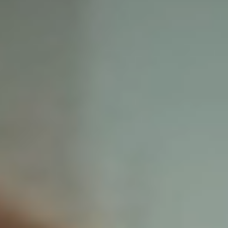
FAQs
Du hast noch offene Fragen? Hier findest du alle
Informationen, die du brauchst.
SCHÜLER:IN
Corporate Functions
Ausbildung zur Kauffrau/zum Kaufmann für
Büromanagement.
Software Development
Duales Studium der Wirtschaftsinformatik.
STUDENT:IN
Consulting
Von der Uni in die Praxis mittels Praktikum oder
Abschlussarbeit.
Corporate Functions