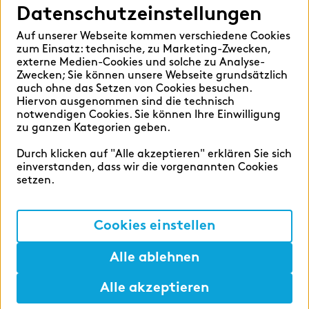
Datenschutzeinstellungen
Auf unserer Webseite kommen verschiedene Cookies
zum Einsatz: technische, zu Marketing-Zwecken,
externe Medien-Cookies und solche zu Analyse-
Zwecken; Sie können unsere Webseite grundsätzlich
auch ohne das Setzen von Cookies besuchen.
Hiervon ausgenommen sind die technisch
notwendigen Cookies. Sie können Ihre Einwilligung
Karriere bei zeb
zu ganzen Kategorien geben.
Gestalte mit uns die
Durch klicken auf "Alle akzeptieren" erklären Sie sich
einverstanden, dass wir die vorgenannten Cookies
Finanzwelt von morgen.
setzen.
#ShapeSpaces
Cookies einstellen
Alle ablehnen
Alle akzeptieren