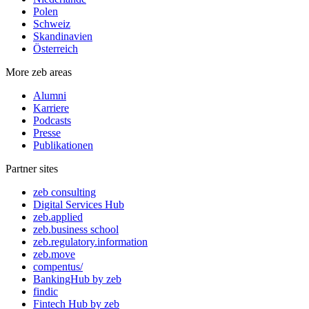
Polen
Schweiz
Skandinavien
Österreich
More zeb areas
Alumni
Karriere
Podcasts
Presse
Publikationen
Partner sites
zeb consulting
Digital Services Hub
zeb.applied
zeb.business school
zeb.regulatory.information
zeb.move
compentus/
BankingHub by zeb
findic
Fintech Hub by zeb