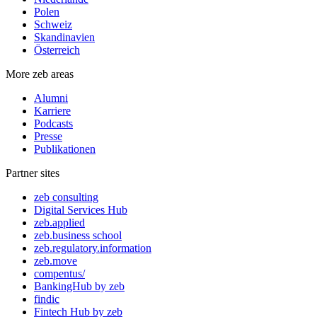
Polen
Schweiz
Skandinavien
Österreich
More zeb areas
Alumni
Karriere
Podcasts
Presse
Publikationen
Partner sites
zeb consulting
Digital Services Hub
zeb.applied
zeb.business school
zeb.regulatory.information
zeb.move
compentus/
BankingHub by zeb
findic
Fintech Hub by zeb