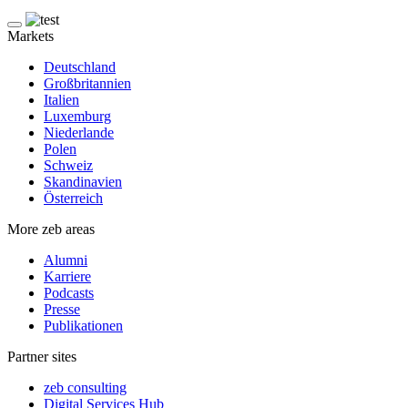
Markets
Deutschland
Großbritannien
Italien
Luxemburg
Niederlande
Polen
Schweiz
Skandinavien
Österreich
More zeb areas
Alumni
Karriere
Podcasts
Presse
Publikationen
Partner sites
zeb consulting
Digital Services Hub