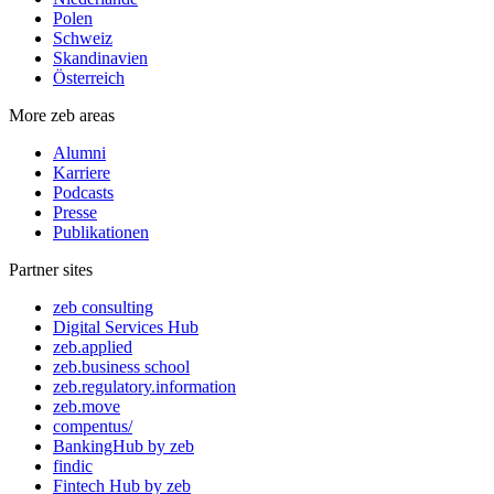
Polen
Schweiz
Skandinavien
Österreich
More zeb areas
Alumni
Karriere
Podcasts
Presse
Publikationen
Partner sites
zeb consulting
Digital Services Hub
zeb.applied
zeb.business school
zeb.regulatory.information
zeb.move
compentus/
BankingHub by zeb
findic
Fintech Hub by zeb