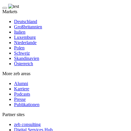
Markets
Deutschland
Großbritannien
Italien
Luxemburg
Niederlande
Polen
Schweiz
Skandinavien
Österreich
More zeb areas
Alumni
Karriere
Podcasts
Presse
Publikationen
Partner sites
zeb consulting
Digital Services Hub