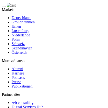
Markets
Deutschland
Großbritannien
Italien
Luxemburg
Niederlande
Polen
Schweiz
Skandinavien
Österreich
More zeb areas
Alumni
Karriere
Podcasts
Presse
Publikationen
Partner sites
zeb consulting
Digital Services Hub