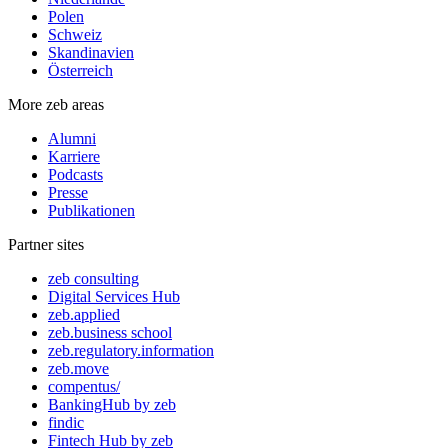
Polen
Schweiz
Skandinavien
Österreich
More zeb areas
Alumni
Karriere
Podcasts
Presse
Publikationen
Partner sites
zeb consulting
Digital Services Hub
zeb.applied
zeb.business school
zeb.regulatory.information
zeb.move
compentus/
BankingHub by zeb
findic
Fintech Hub by zeb