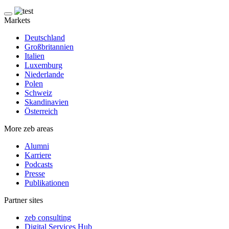
Markets
Deutschland
Großbritannien
Italien
Luxemburg
Niederlande
Polen
Schweiz
Skandinavien
Österreich
More zeb areas
Alumni
Karriere
Podcasts
Presse
Publikationen
Partner sites
zeb consulting
Digital Services Hub