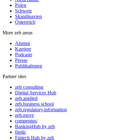
Polen
Schweiz
Skandinavien
Österreich
More zeb areas
Alumni
Karriere
Podcasts
Presse
Publikationen
Partner sites
zeb consulting
Digital Services Hub
zeb.applied
zeb.business school
zeb.regulatory.information
zeb.move
compentus/
BankingHub by zeb
findic
Fintech Hub by zeb